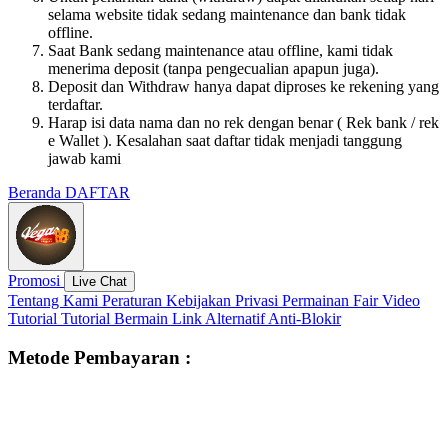
selama website tidak sedang maintenance dan bank tidak
offline.
Saat Bank sedang maintenance atau offline, kami tidak
menerima deposit (tanpa pengecualian apapun juga).
Deposit dan Withdraw hanya dapat diproses ke rekening yang
terdaftar.
Harap isi data nama dan no rek dengan benar ( Rek bank / rek
e Wallet ). Kesalahan saat daftar tidak menjadi tanggung
jawab kami
Beranda
DAFTAR
Promosi
Live Chat
Tentang Kami
Peraturan
Kebijakan Privasi
Permainan Fair
Video
Tutorial
Tutorial Bermain
Link Alternatif
Anti-Blokir
Metode Pembayaran :