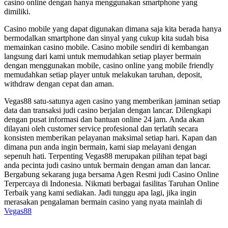
casino online dengan hanya menggunakan smartphone yang
dimiliki.
Casino mobile yang dapat digunakan dimana saja kita berada hanya
bermodalkan smartphone dan sinyal yang cukup kita sudah bisa
memainkan casino mobile. Casino mobile sendiri di kembangan
langsung dari kami untuk memudahkan setiap player bermain
dengan menggunakan mobile, casino online yang mobile friendly
memudahkan setiap player untuk melakukan taruhan, deposit,
withdraw dengan cepat dan aman.
Vegas88 satu-satunya agen casino yang memberikan jaminan setiap
data dan transaksi judi casino berjalan dengan lancar. Dilengkapi
dengan pusat informasi dan bantuan online 24 jam. Anda akan
dilayani oleh customer service profesional dan terlatih secara
konsisten memberikan pelayanan maksimal setiap hari. Kapan dan
dimana pun anda ingin bermain, kami siap melayani dengan
sepenuh hati. Terpenting Vegas88 merupakan pilihan tepat bagi
anda pecinta judi casino untuk bermain dengan aman dan lancar.
Bergabung sekarang juga bersama Agen Resmi judi Casino Online
Terpercaya di Indonesia. Nikmati berbagai fasilitas Taruhan Online
Terbaik yang kami sediakan. Jadi tunggu apa lagi, jika ingin
merasakan pengalaman bermain casino yang nyata mainlah di
Vegas88