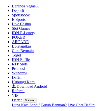
Beranda Vegas88
Deposit
Sportsbook
E-Sports
Live Casino
Slot Games
IDN E-Lottery
POKER
ARCADE
Bolatangkas
Cara Bermain
Togel
IDN Raffle
RTP Slots
Promosi
Withdraw
Daftar
Hubungi Kami
Download Android
Referral
VIP
Daftar
Masuk
Lupa Kata Sandi?
Butuh Bantuan?
Live Chat Di Sini