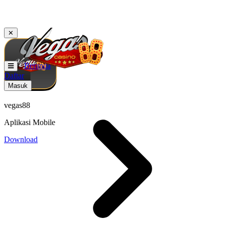
✕
Beranda
Daftar
Masuk
vegas88
Aplikasi Mobile
Download