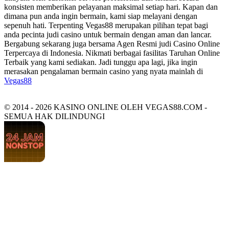
konsisten memberikan pelayanan maksimal setiap hari. Kapan dan
dimana pun anda ingin bermain, kami siap melayani dengan
sepenuh hati. Terpenting Vegas88 merupakan pilihan tepat bagi
anda pecinta judi casino untuk bermain dengan aman dan lancar.
Bergabung sekarang juga bersama Agen Resmi judi Casino Online
Terpercaya di Indonesia. Nikmati berbagai fasilitas Taruhan Online
Terbaik yang kami sediakan. Jadi tunggu apa lagi, jika ingin
merasakan pengalaman bermain casino yang nyata mainlah di
Vegas88
© 2014 - 2026 KASINO ONLINE OLEH VEGAS88.COM -
SEMUA HAK DILINDUNGI