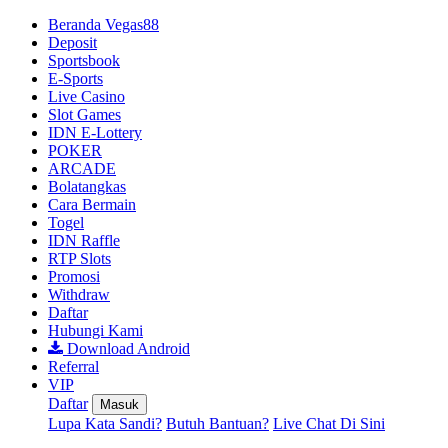
Beranda Vegas88
Deposit
Sportsbook
E-Sports
Live Casino
Slot Games
IDN E-Lottery
POKER
ARCADE
Bolatangkas
Cara Bermain
Togel
IDN Raffle
RTP Slots
Promosi
Withdraw
Daftar
Hubungi Kami
Download Android
Referral
VIP
Daftar
Masuk
Lupa Kata Sandi?
Butuh Bantuan?
Live Chat Di Sini