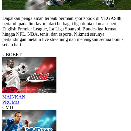
Dapatkan pengalaman terbaik bermain sportsbook di VEGAS88,
bertaruh pada tim favorit dari berbagai liga dunia utama seperti
English Premier League, La Liga Spanyol, Bundesliga Jerman
hingga NFL, NBA, tenis, dan esports. Nikmati serunya
pertandingan melalui live streaming dan menangkan semua bonus
setiap hari.
UBOBET
MAINKAN
PROMO
CMD