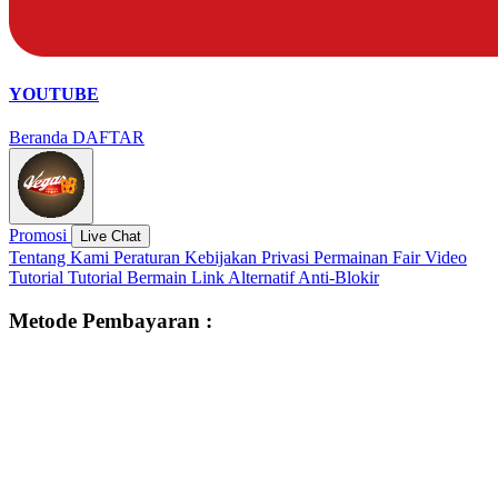
YOUTUBE
Beranda
DAFTAR
Promosi
Live Chat
Tentang Kami
Peraturan
Kebijakan Privasi
Permainan Fair
Video
Tutorial
Tutorial Bermain
Link Alternatif
Anti-Blokir
Metode Pembayaran :