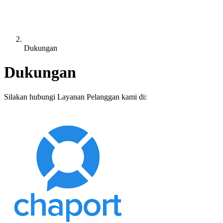
Dukungan
Dukungan
Silakan hubungi Layanan Pelanggan kami di: