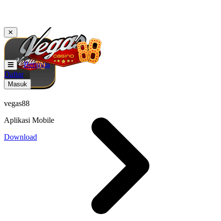
✕
Beranda
Daftar
Masuk
vegas88
Aplikasi Mobile
Download