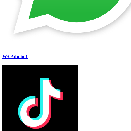
WA Admin 1