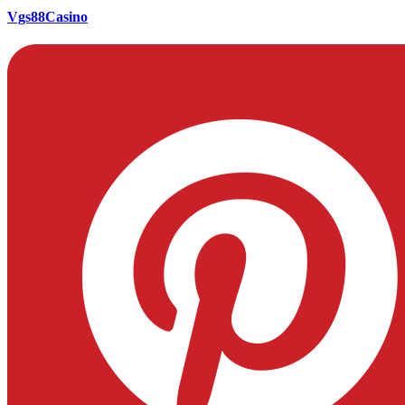
Vgs88Casino