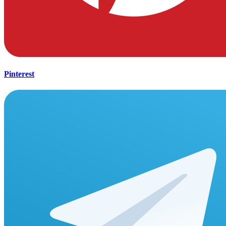
Pinterest