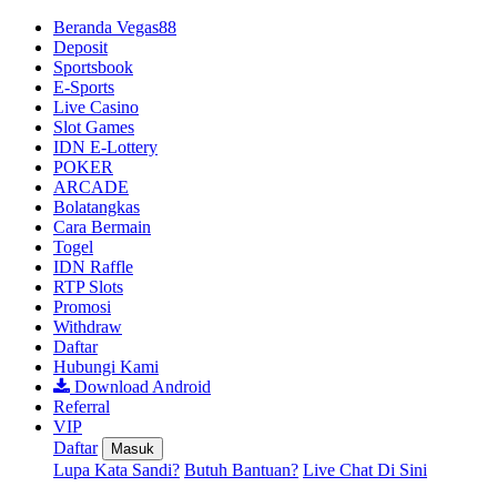
Beranda Vegas88
Deposit
Sportsbook
E-Sports
Live Casino
Slot Games
IDN E-Lottery
POKER
ARCADE
Bolatangkas
Cara Bermain
Togel
IDN Raffle
RTP Slots
Promosi
Withdraw
Daftar
Hubungi Kami
Download Android
Referral
VIP
Daftar
Masuk
Lupa Kata Sandi?
Butuh Bantuan?
Live Chat Di Sini