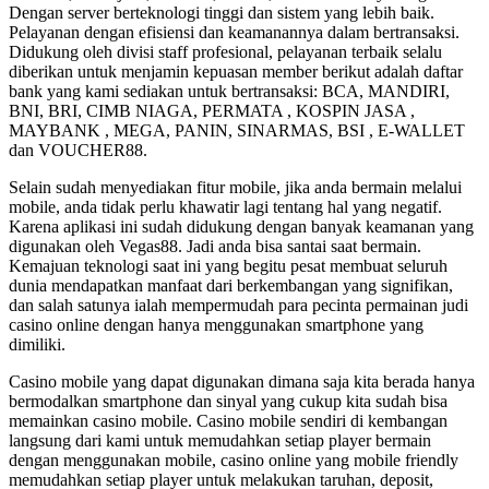
Dengan server berteknologi tinggi dan sistem yang lebih baik.
Pelayanan dengan efisiensi dan keamanannya dalam bertransaksi.
Didukung oleh divisi staff profesional, pelayanan terbaik selalu
diberikan untuk menjamin kepuasan member berikut adalah daftar
bank yang kami sediakan untuk bertransaksi: BCA, MANDIRI,
BNI, BRI, CIMB NIAGA, PERMATA , KOSPIN JASA ,
MAYBANK , MEGA, PANIN, SINARMAS, BSI , E-WALLET
dan VOUCHER88.
Selain sudah menyediakan fitur mobile, jika anda bermain melalui
mobile, anda tidak perlu khawatir lagi tentang hal yang negatif.
Karena aplikasi ini sudah didukung dengan banyak keamanan yang
digunakan oleh Vegas88. Jadi anda bisa santai saat bermain.
Kemajuan teknologi saat ini yang begitu pesat membuat seluruh
dunia mendapatkan manfaat dari berkembangan yang signifikan,
dan salah satunya ialah mempermudah para pecinta permainan judi
casino online dengan hanya menggunakan smartphone yang
dimiliki.
Casino mobile yang dapat digunakan dimana saja kita berada hanya
bermodalkan smartphone dan sinyal yang cukup kita sudah bisa
memainkan casino mobile. Casino mobile sendiri di kembangan
langsung dari kami untuk memudahkan setiap player bermain
dengan menggunakan mobile, casino online yang mobile friendly
memudahkan setiap player untuk melakukan taruhan, deposit,