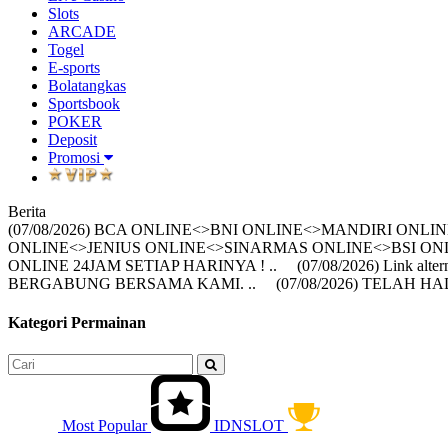
Slots
ARCADE
Togel
E-sports
Bolatangkas
Sportsbook
POKER
Deposit
Promosi
Berita
(07/08/2026)
BCA ONLINE<>BNI ONLINE<>MANDIRI ONLI
ONLINE<>JENIUS ONLINE<>SINARMAS ONLINE<>BSI O
ONLINE 24JAM SETIAP HARINYA ! ..
(07/08/2026)
Link alter
BERGABUNG BERSAMA KAMI. ..
(07/08/2026)
TELAH HA
Kategori Permainan
Most Popular
IDNSLOT