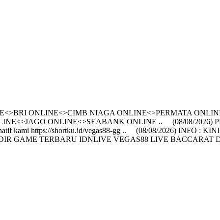
NE<>BRI ONLINE<>CIMB NIAGA ONLINE<>PERMATA ONL
NLINE<>JAGO ONLINE<>SEABANK ONLINE ..
(08/08/2026)
P
natif kami https://shortku.id/vegas88-gg ..
(08/08/2026)
INFO : KI
DIR GAME TERBARU IDNLIVE VEGAS88 LIVE BACCARAT 