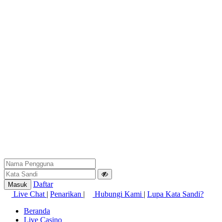
Daftar
Masuk
Live Chat
|
Penarikan
|
Hubungi Kami
|
Lupa Kata Sandi?
Beranda
Live Casino