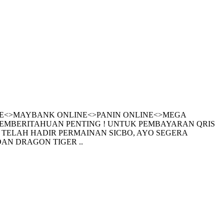
INE<>MAYBANK ONLINE<>PANIN ONLINE<>MEGA
EMBERITAHUAN PENTING ! UNTUK PEMBAYARAN QRIS
NI TELAH HADIR PERMAINAN SICBO, AYO SEGERA
DAN DRAGON TIGER ..