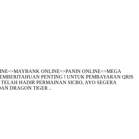
NLINE<>MAYBANK ONLINE<>PANIN ONLINE<>MEGA
EMBERITAHUAN PENTING ! UNTUK PEMBAYARAN QRIS
NI TELAH HADIR PERMAINAN SICBO, AYO SEGERA
DAN DRAGON TIGER ..