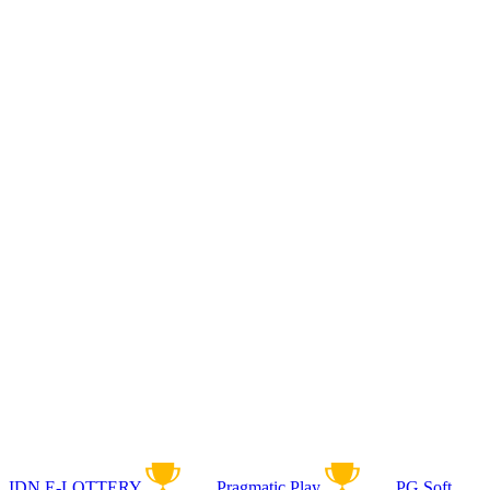
IDN E-LOTTERY
Pragmatic Play
PG Soft